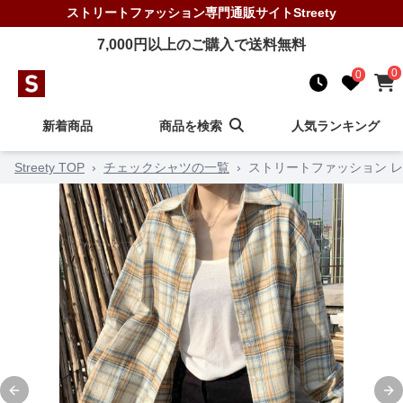
ストリートファッション
専門通販サイト
Streety
7,000
円以上のご購入で送料無料
0
0
新着商品
商品を検索
人気ランキング
Streety TOP
›
チェックシャツの一覧
›
ストリートファッション 
Previous slide
Ne