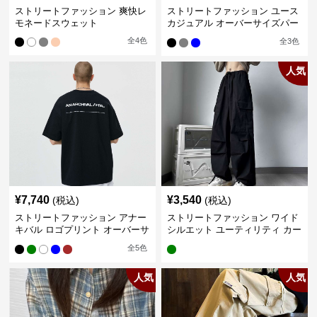
ストリートファッション 爽快レ
ストリートファッション ユース
モネードスウェット
カジュアル オーバーサイズパー
カー
全
4
色
全
3
色
人気
¥
7,740
¥
3,540
(税込)
(税込)
ストリートファッション アナー
ストリートファッション ワイド
キバル ロゴプリント オーバーサ
シルエット ユーティリティ カー
イズTシャツ
ゴパンツ
全
5
色
人気
人気