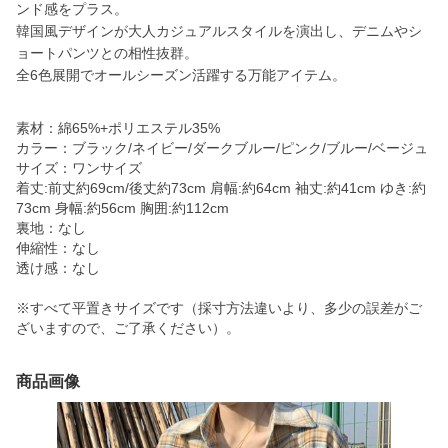
ンド感をプラス。
韓国風デザインが大人カジュアルスタイルを演出し、デニムやシ
ョートパンツとの相性抜群。
全6色展開でオールシーズン活躍する万能アイテム。
素材：綿65%+ポリエステル35%
カラー：ブラック/ネイビー/ダークブルー/ピンク/ブルー/ベージュ
サイズ：ワンサイズ
着丈:前丈約69cm/後丈約73cm 肩幅:約64cm 袖丈:約41cm ゆき:約
73cm 身幅:約56cm 胸囲:約112cm
裏地：なし
伸縮性：なし
透け感：なし
※すべて平置きサイズです（採寸方法違いより、多少の誤差がご
ざいますので、ご了承ください）。
商品画像