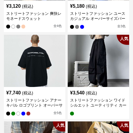
¥
3,120
¥
5,180
(税込)
(税込)
ストリートファッション 爽快レ
ストリートファッション ユース
モネードスウェット
カジュアル オーバーサイズパー
カー
全
4
色
全
3
色
人気
¥
7,740
¥
3,540
(税込)
(税込)
ストリートファッション アナー
ストリートファッション ワイド
キバル ロゴプリント オーバーサ
シルエット ユーティリティ カー
イズTシャツ
ゴパンツ
全
5
色
人気
人気