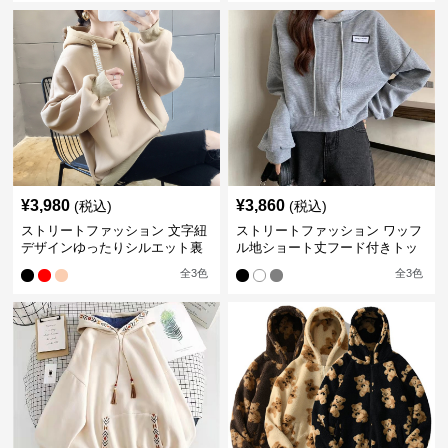
¥
3,980
¥
3,860
(税込)
(税込)
ストリートファッション 文字紐
ストリートファッション ワッフ
デザインゆったりシルエット裏
ル地ショート丈フード付きトッ
起毛パーカー
プス
全
3
色
全
3
色