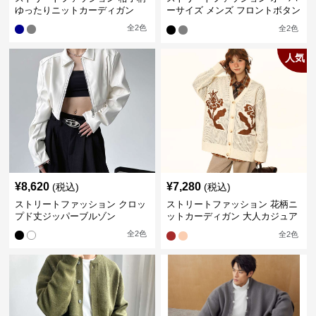
ゆったりニットカーディガン
ーサイズ メンズ フロントボタン
シャツ
全
2
色
全
2
色
人気
¥
8,620
¥
7,280
(税込)
(税込)
ストリートファッション クロッ
ストリートファッション 花柄ニ
プド丈ジッパーブルゾン
ットカーディガン 大人カジュア
ル
全
2
色
全
2
色