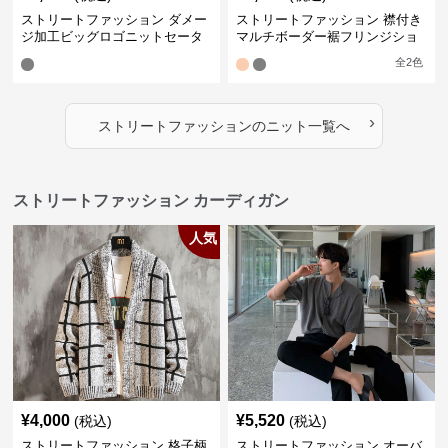
ストリートファッション ダメー
ストリートファッション 襟付き
ジ加工ビッグロゴニットセータ
マルチボーダー裾フリンジショ
ー
ート丈ニット
全
2
色
›
ストリートファッション
の
ニット
一覧へ
ストリートファッション カーディガン
人気
¥
4,000
¥
5,520
(税込)
(税込)
ストリートファッション 格子柄
ストリートファッション オーバ