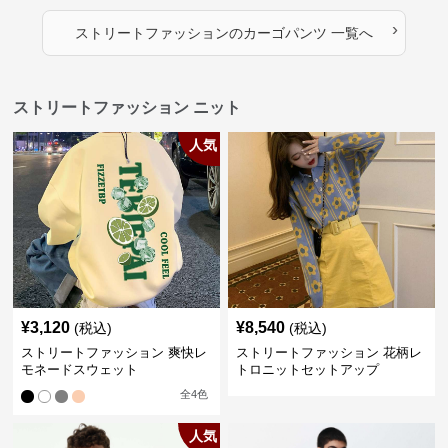
›
ストリートファッション
の
カーゴパンツ
一覧へ
ストリートファッション ニット
人気
¥
3,120
¥
8,540
(税込)
(税込)
ストリートファッション 爽快レ
ストリートファッション 花柄レ
モネードスウェット
トロニットセットアップ
全
4
色
人気