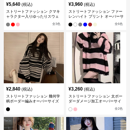
¥
5,640
¥
3,960
(税込)
(税込)
ストリートファッション クマキ
ストリートファッション ファー
ャラクター入りゆったりスウェ
レンハイト プリント オーバーサ
ット
イズスウェット
全
3
色
全
6
色
¥
2,840
¥
3,260
(税込)
(税込)
ストリートファッション 幾何学
ストリートファッション 太ボー
柄ボーダー編みオーバーサイズ
ダーダメージ加工オーバーサイ
ニット
ズニットセーター
全
2
色