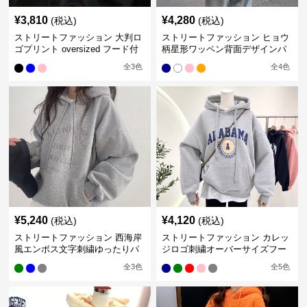
¥
3,810
¥
4,280
(税込)
(税込)
ストリートファッション 大判ロ
ストリートファッション ヒョウ
ゴプリント oversized フード付
柄星形ワッペン背面デザインパ
き裏起毛パーカー
ーカー
全
3
色
全
4
色
¥
5,240
¥
4,120
(税込)
(税込)
ストリートファッション 西海岸
ストリートファッション カレッ
風エンボス文字刺繍ゆったりパ
ジロゴ刺繍オーバーサイズフー
ーカー
ド付きスウェット
全
3
色
全
5
色