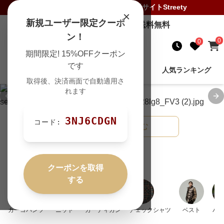
ストリートファッション
専門通販サイト
Streety
×
新規ユーザー限定クーポ
7,000
円以上のご購入で送料無料
ン！
0
0
期間限定! 15%OFFクーポン
です
新着商品
商品を検索
人気ランキング
取得後、決済画面で自動適用さ
れます
Previous slide
Ne
3NJ6CDGN
コード:
商品を絞り込む
人気のカテゴリ
クーポンを取得
する
カーゴパンツ
ニット
カーディガン
チェックシャツ
ベスト
パ