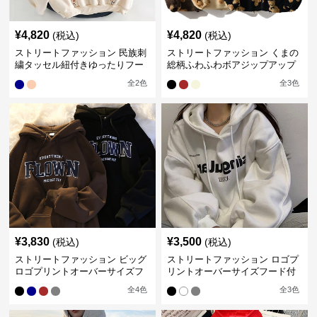
¥
4,820
¥
4,820
(税込)
(税込)
ストリートファッション 民族刺
ストリートファッション くまの
繍タッセル紐付きゆったりフー
総柄ふわふわボアジップアップ
ドパーカー
パーカー
全
2
色
全
3
色
¥
3,830
¥
3,500
(税込)
(税込)
ストリートファッション ビッグ
ストリートファッション ロゴプ
ロゴプリントオーバーサイズフ
リントオーバーサイズフード付
ード付きスウェット
きスウェット
全
4
色
全
3
色