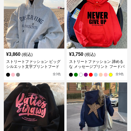
¥
3,860
¥
3,750
(税込)
(税込)
ストリートファッション ビッグ
ストリートファッション 諦める
シルエット文字プリントフード
な メッセージプリント フードパ
パーカー
ーカー
全
3
色
全
9
色