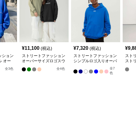
¥
11,100
¥
7,320
¥
9,8
(税込)
(税込)
ッション
ストリートファッション
ストリートファッション
スト
 オー
オーバーサイズロゴスウ
シンプルロゴ入りオーバ
スト
カー
ェット
ーサイズパーカー
ィプ
全
7
全
3
色
全
4
色
色