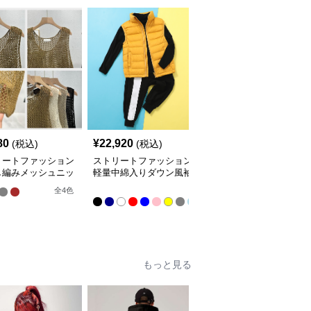
80
¥
22,920
¥
5,220
(税込)
(税込)
(税込)
リートファッション
ストリートファッション
ストリートファッション
し編みメッシュニッ
軽量中綿入りダウン風袖
多機能ポケット付き襟あ
スト
なしジャケット
りノースリーブベスト
全
全
4
色
全
2
色
9
色
もっと見る
人