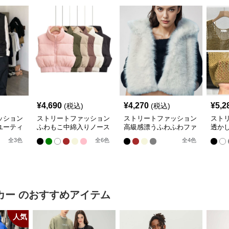
¥
4,690
¥
4,270
¥
5,2
(税込)
(税込)
ッション
ストリートファッション
ストリートファッション
スト
ユーティ
ふわもこ中綿入りノース
高級感漂うふわふわファ
透か
リーブショート丈羽織り
ー付きノースリーブベス
トベ
全
3
色
全
6
色
全
4
色
ベスト
ト
カー
のおすすめアイテム
人気