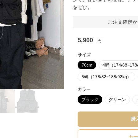
をぜひ。
ご注文確定か
5,900
円
Next slide
サイズ
70cm
4码（174/68~178
5码（178/82~188/92kg）
カラー
ブラック
グリーン
購
カー