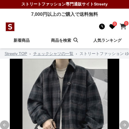
ストリートファッション
専門通販サイト
Streety
7,000
円以上のご購入で送料無料
0
0
新着商品
商品を検索
人気ランキング
Streety TOP
›
チェックシャツの一覧
›
ストリートファッション 
Previous slide
Ne