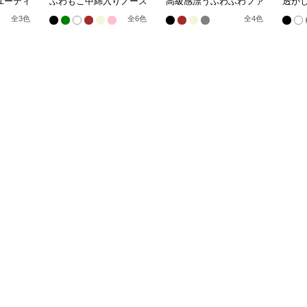
ユーティ
ふわもこ中綿入りノース
高級感漂うふわふわファ
透か
リーブショート丈羽織り
ー付きノースリーブベス
トベ
全
3
色
全
6
色
全
4
色
ベスト
ト