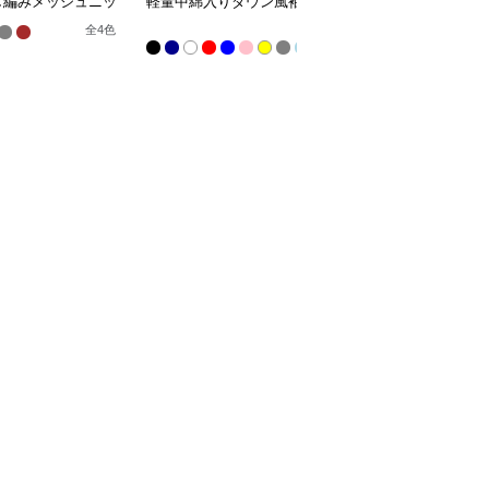
し編みメッシュニッ
軽量中綿入りダウン風袖
多機能ポケット付き襟あ
スト
なしジャケット
りノースリーブベスト
全
全
4
色
全
2
色
9
色