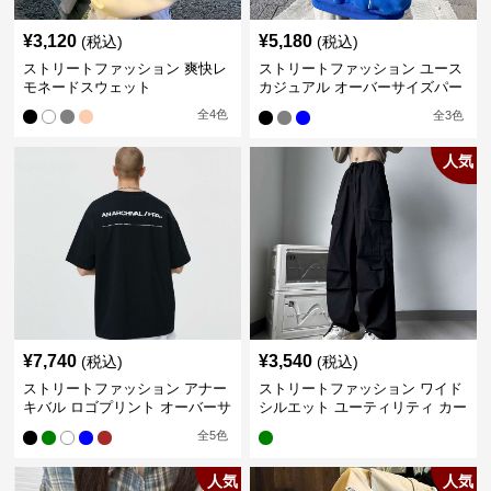
¥
3,120
¥
5,180
(税込)
(税込)
ストリートファッション 爽快レ
ストリートファッション ユース
モネードスウェット
カジュアル オーバーサイズパー
カー
全
4
色
全
3
色
人気
¥
7,740
¥
3,540
(税込)
(税込)
ストリートファッション アナー
ストリートファッション ワイド
キバル ロゴプリント オーバーサ
シルエット ユーティリティ カー
イズTシャツ
ゴパンツ
全
5
色
人気
人気