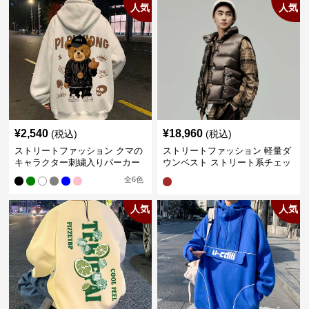
人気
人気
¥
2,540
¥
18,960
(税込)
(税込)
ストリートファッション クマの
ストリートファッション 軽量ダ
キャラクター刺繍入りパーカー
ウンベスト ストリート系チェッ
ク柄シャツレイヤード
全
6
色
人気
人気