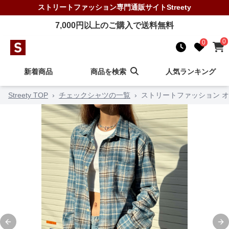
ストリートファッション
専門通販サイト
Streety
7,000
円以上のご購入で送料無料
0
0
新着商品
商品を検索
人気ランキング
Streety TOP
›
チェックシャツの一覧
›
ストリートファッション オ
Previous slide
Ne