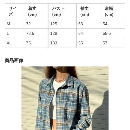
サイ
着丈
バスト
袖丈
肩幅
ズ
(cm)
(cm)
(cm)
(cm)
M
72
125
63
54
L
73.5
129
64
55.5
XL
75
133
65
57
商品画像