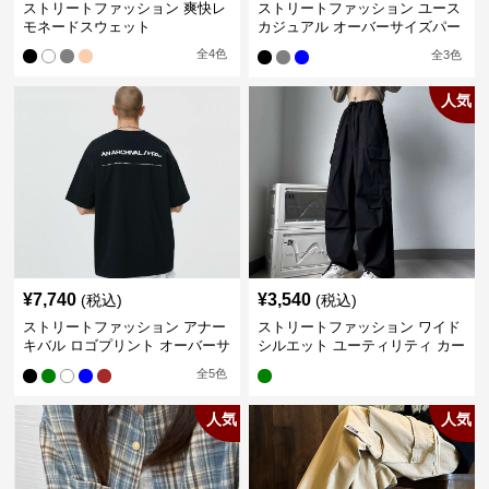
ストリートファッション 爽快レ
ストリートファッション ユース
モネードスウェット
カジュアル オーバーサイズパー
カー
全
4
色
全
3
色
人気
¥
7,740
¥
3,540
(税込)
(税込)
ストリートファッション アナー
ストリートファッション ワイド
キバル ロゴプリント オーバーサ
シルエット ユーティリティ カー
イズTシャツ
ゴパンツ
全
5
色
人気
人気