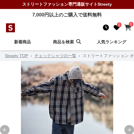
ストリートファッション
専門通販サイト
Streety
7,000
円以上のご購入で送料無料
0
0
新着商品
商品を検索
人気ランキング
Streety TOP
›
チェックシャツの一覧
›
ストリートファッション 
Previous slide
Ne