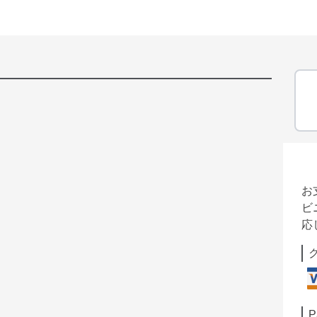
お
ビ
応
P