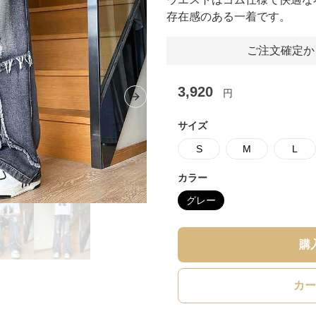
存在感のある一着です。
ご注文確定か
3,920
円
Next slide
サイズ
S
M
L
カラー
グレー
購
カー