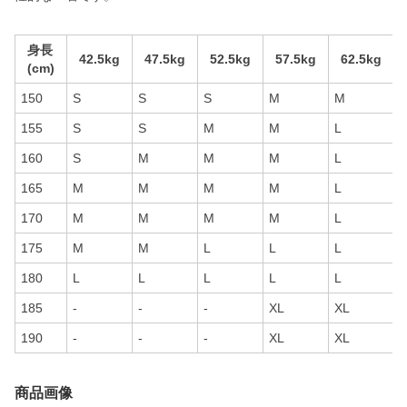
身長
42.5kg
47.5kg
52.5kg
57.5kg
62.5kg
(cm)
150
S
S
S
M
M
L
155
S
S
M
M
L
L
160
S
M
M
M
L
L
165
M
M
M
M
L
L
170
M
M
M
M
L
L
175
M
M
L
L
L
L
180
L
L
L
L
L
185
-
-
-
XL
XL
190
-
-
-
XL
XL
商品画像