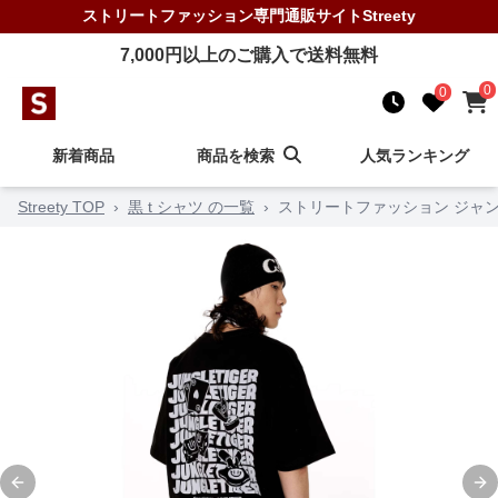
ストリートファッション
専門通販サイト
Streety
7,000
円以上のご購入で送料無料
0
0
新着商品
商品を検索
人気ランキング
Streety TOP
›
黒 t シャツ の一覧
›
ストリートファッション ジャン
Previous slide
Ne