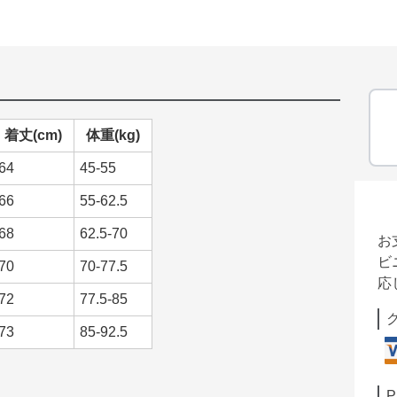
着丈(cm)
体重(kg)
64
45-55
66
55-62.5
68
62.5-70
お
ビ
70
70-77.5
応
72
77.5-85
73
85-92.5
P