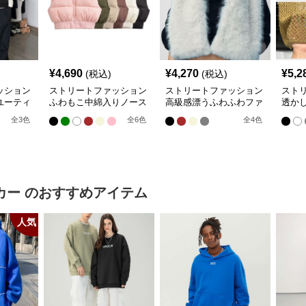
¥
4,690
¥
4,270
¥
5,2
(税込)
(税込)
ッション
ストリートファッション
ストリートファッション
スト
ユーティ
ふわもこ中綿入りノース
高級感漂うふわふわファ
透か
リーブショート丈羽織り
ー付きノースリーブベス
トベ
全
3
色
全
6
色
全
4
色
ベスト
ト
カー
のおすすめアイテム
人気