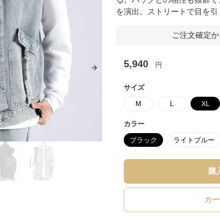
を演出。ストリートで目を引
ご注文確定か
5,940
円
Next slide
サイズ
M
L
XL
カラー
ブラック
ライトブルー
購
カー