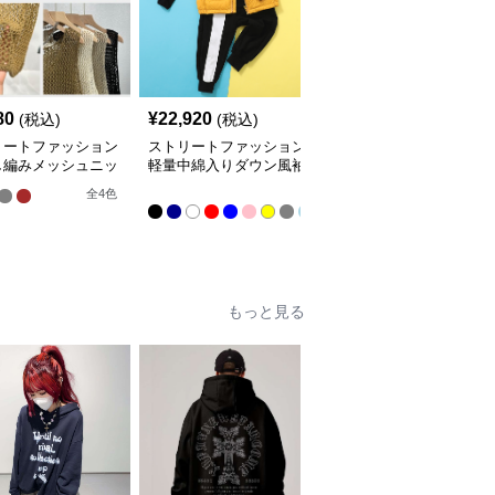
80
¥
22,920
¥
5,220
(税込)
(税込)
(税込)
リートファッション
ストリートファッション
ストリートファッション
し編みメッシュニッ
軽量中綿入りダウン風袖
多機能ポケット付き襟あ
スト
なしジャケット
りノースリーブベスト
全
全
4
色
全
2
色
9
色
もっと見る
人