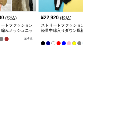
80
¥
22,920
¥
5,220
(税込)
(税込)
(税込)
リートファッション
ストリートファッション
ストリートファッション
し編みメッシュニッ
軽量中綿入りダウン風袖
多機能ポケット付き襟あ
スト
なしジャケット
りノースリーブベスト
全
全
4
色
全
2
色
9
色