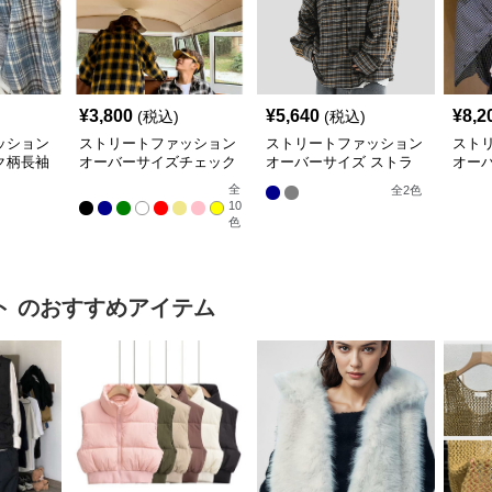
¥
3,800
¥
5,640
¥
8,2
(税込)
(税込)
ッション
ストリートファッション
ストリートファッション
スト
ク柄長袖
オーバーサイズチェック
オーバーサイズ ストラ
オー
柄シャツ
イプ柄 チェックシャツ
柄シ
全
全
2
色
10
色
ト
のおすすめアイテム