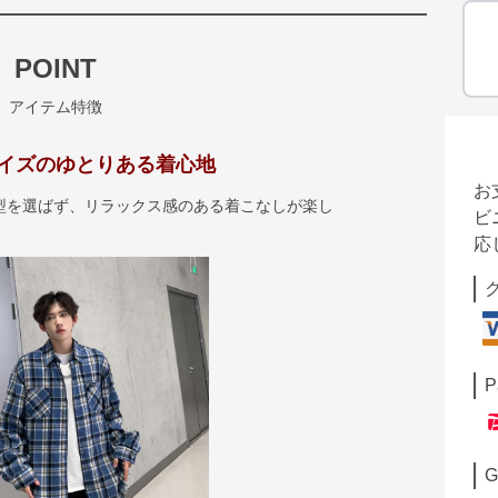
POINT
アイテム特徴
イズのゆとりある着心地
お
型を選ばず、リラックス感のある着こなしが楽し
ビ
応
P
G