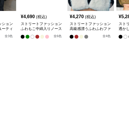
¥
4,690
¥
4,270
¥
5,2
(税込)
(税込)
ッション
ストリートファッション
ストリートファッション
スト
ユーティ
ふわもこ中綿入りノース
高級感漂うふわふわファ
透か
リーブショート丈羽織り
ー付きノースリーブベス
トベ
全
3
色
全
6
色
全
4
色
ベスト
ト