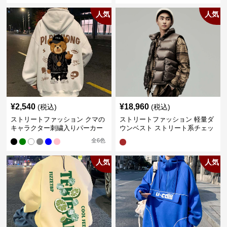
人気
人気
¥
2,540
¥
18,960
(税込)
(税込)
ストリートファッション クマの
ストリートファッション 軽量ダ
キャラクター刺繍入りパーカー
ウンベスト ストリート系チェッ
ク柄シャツレイヤード
全
6
色
人気
人気