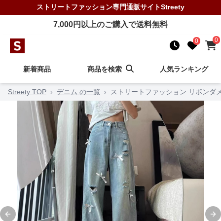
ストリートファッション
専門通販サイト
Streety
7,000
円以上のご購入で送料無料
0
0
新着商品
商品を検索
人気ランキング
Streety TOP
›
デニム の一覧
›
ストリートファッション リボンダ
Previous slide
Ne