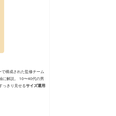
ーで構成された監修チーム
軸に解説。 10〜40代の男
すっきり見せる
サイズ運用