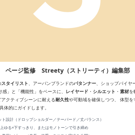
ページ監修 Streety（ストリーティ）編集部
の
スタイリスト
、アーバンブランドの
パタンナー
、ショップバイヤ
け感」と「機能性」をベースに、
レイヤード
・
シルエット
・
素材
を
どアクティブシーンに耐える
耐久性
や可動域を確保しつつ、 体型を
具体的にガイドします。
ット設計（ドロップショルダー／テーパード／丈バランス）
比：上ゆる×下すっきり、またはモノトーンで引き締め