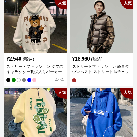
人気
人気
¥
2,540
¥
18,960
(税込)
(税込)
ストリートファッション クマの
ストリートファッション 軽量ダ
キャラクター刺繍入りパーカー
ウンベスト ストリート系チェッ
ク柄シャツレイヤード
全
6
色
人気
人気