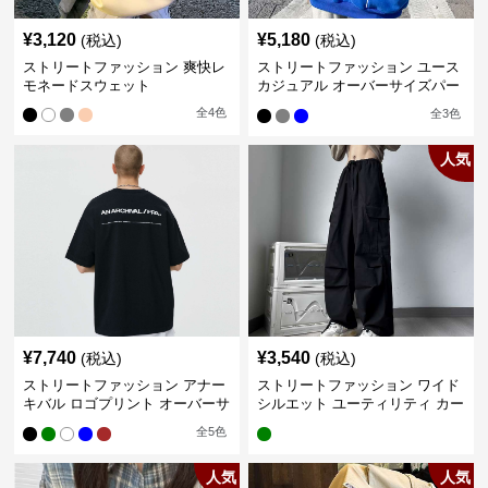
¥
3,120
¥
5,180
(税込)
(税込)
ストリートファッション 爽快レ
ストリートファッション ユース
モネードスウェット
カジュアル オーバーサイズパー
カー
全
4
色
全
3
色
人気
¥
7,740
¥
3,540
(税込)
(税込)
ストリートファッション アナー
ストリートファッション ワイド
キバル ロゴプリント オーバーサ
シルエット ユーティリティ カー
イズTシャツ
ゴパンツ
全
5
色
人気
人気