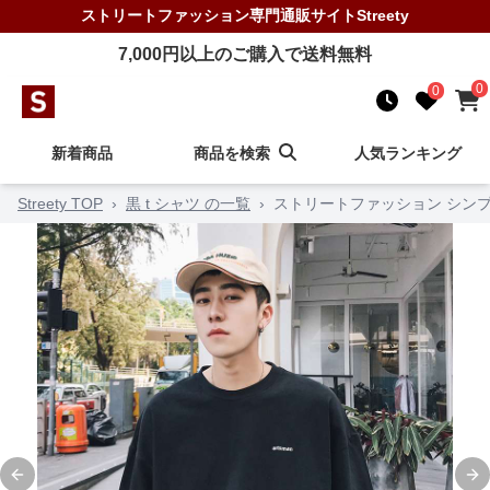
ストリートファッション
専門通販サイト
Streety
7,000
円以上のご購入で送料無料
0
0
新着商品
商品を検索
人気ランキング
Streety TOP
›
黒 t シャツ の一覧
›
ストリートファッション シン
Previous slide
Ne