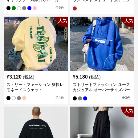
ク柄シャツレイヤード
全
6
色
人気
人気
¥
3,120
¥
5,180
(税込)
(税込)
ストリートファッション 爽快レ
ストリートファッション ユース
モネードスウェット
カジュアル オーバーサイズパー
カー
全
4
色
全
3
色
人気