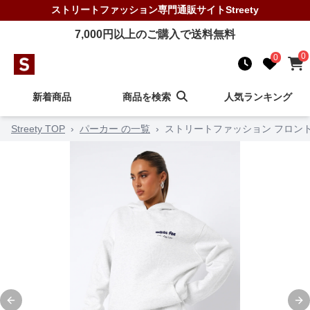
ストリートファッション
専門通販サイト
Streety
7,000
円以上のご購入で送料無料
0
0
新着商品
商品を検索
人気ランキング
Streety TOP
›
パーカー の一覧
›
ストリートファッション フロン
Previous slide
Ne