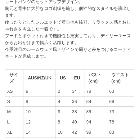
ョートパンツのセットアップデザイン。
胸元と背中に大胆なロゴ刺繍を施し、個性的なスタイルを演出し
ます。
ゆったりとしたシルエットで着心地も抜群、リラックス感とおし
ゃれさを両立した一着です。
フードとポケット付きで機能性も充実しており、デイリーユース
からお出かけまで幅広く活躍します。
今季注目のルームウェア風デザインで周りと差をつけるコーディ
ネートが完成します。
サイ
バスト
ウエスト
AUS/NZ/UK
US
EU
ズ
(cm)
(cm)
XS
6
2
34
79
63
S
8
4
36
84
68
M
10
6
38
89
73
L
12
8
40
94
78
XL
14
10
42
99
83