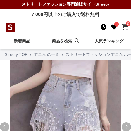
ストリートファッション
専門通販サイト
Streety
7,000
円以上のご購入で送料無料
0
0
新着商品
商品を検索
人気ランキング
Streety TOP
›
デニム の一覧
›
ストリートファッションデニム パ
Previous slide
Ne