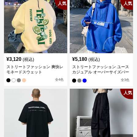
人気
人気
¥
3,120
¥
5,180
(税込)
(税込)
ストリートファッション 爽快レ
ストリートファッション ユース
モネードスウェット
カジュアル オーバーサイズパー
カー
全
4
色
全
3
色
人気