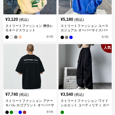
¥
3,120
¥
5,180
(税込)
(税込)
ストリートファッション 爽快レ
ストリートファッション ユース
モネードスウェット
カジュアル オーバーサイズパー
カー
全
4
色
全
3
色
人気
¥
7,740
¥
3,540
(税込)
(税込)
ストリートファッション アナー
ストリートファッション ワイド
キバル ロゴプリント オーバーサ
シルエット ユーティリティ カー
イズTシャツ
ゴパンツ
全
5
色