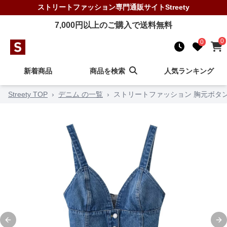
ストリートファッション
専門通販サイト
Streety
7,000
円以上のご購入で送料無料
0
0
新着商品
商品を検索
人気ランキング
Streety TOP
›
デニム の一覧
›
ストリートファッション 胸元ボタ
Previous slide
Ne