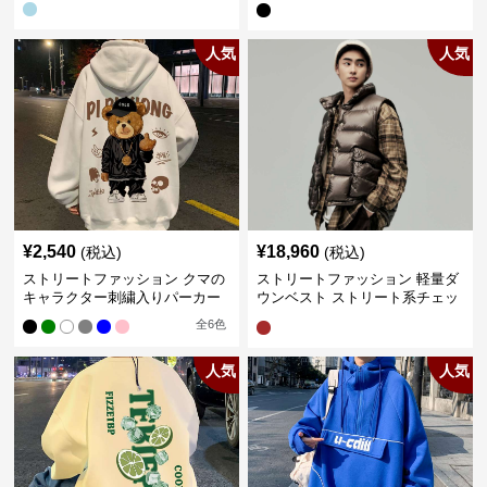
人気
人気
¥
2,540
¥
18,960
(税込)
(税込)
ストリートファッション クマの
ストリートファッション 軽量ダ
キャラクター刺繍入りパーカー
ウンベスト ストリート系チェッ
ク柄シャツレイヤード
全
6
色
人気
人気