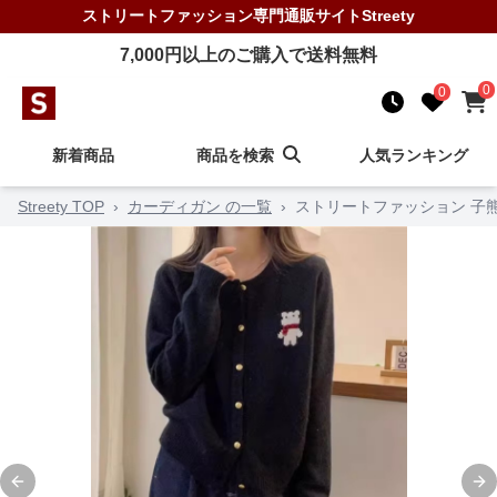
ストリートファッション
専門通販サイト
Streety
7,000
円以上のご購入で送料無料
0
0
新着商品
商品を検索
人気ランキング
Streety TOP
›
カーディガン の一覧
›
ストリートファッション 子
Previous slide
Ne