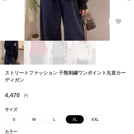
ストリートファッション 子熊刺繍ワンポイント丸首カー
ディガン
4,470
円
サイズ
S
M
L
XL
XXL
カラー