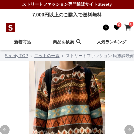
ストリートファッション
専門通販サイト
Streety
7,000
円以上のご購入で送料無料
0
0
新着商品
商品を検索
人気ランキング
Streety TOP
›
ニットの一覧
›
ストリートファッション 民族調幾
Previous slide
Ne