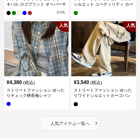
キバル ロゴプリント オーバーサ
シルエット ユーティリティ カー
イズTシャツ
ゴパンツ
全
5
色
人気
人気
¥
4,380
¥
3,540
(税込)
(税込)
ストリートファッション ゆった
ストリートファッション ゆった
りチェック柄長袖シャツ
りワイドシルエットカーゴパン
ツ
›
人気アイテム一覧へ