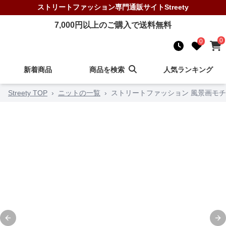
ストリートファッション
専門通販サイト
Streety
7,000
円以上のご購入で送料無料
0
0
新着商品
商品を検索
人気ランキング
Streety TOP
›
ニットの一覧
›
ストリートファッション 風景画モ
Previous slide
Ne