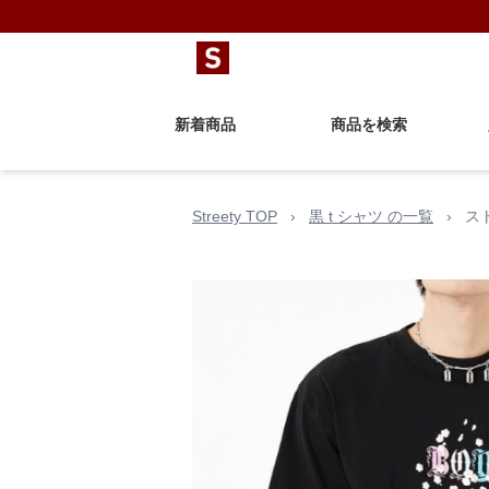
新着商品
商品を検索
Streety TOP
›
黒 t シャツ の一覧
›
ス