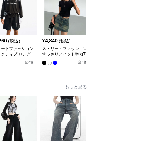
260
¥
4,840
¥
3,380
(税込)
(税込)
(税込)
リートファッション
ストリートファッション
ストリートファッション
アクティブ ロング
すっきりフィット半袖T
ストリートロゴプリント
ブ シャツ
シャツ
Tシャツ
全
2
色
全
3
色
全
2
色
もっと見る