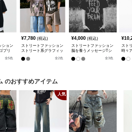
¥
7,780
¥
4,000
¥
10,
(税込)
(税込)
ッション
ストリートファッション
ストリートファッション
スト
ゴプリ
ストリート系グラフィッ
脳を養うメッセージTシ
時々
イズTシ
クTシャツ
ャツ
スリー
全
5
色
全
2
色
全
3
色
ム
のおすすめアイテム
人気