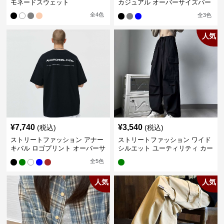
モネードスウェット
カジュアル オーバーサイズパー
カー
全
4
色
全
3
色
人気
¥
7,740
¥
3,540
(税込)
(税込)
ストリートファッション アナー
ストリートファッション ワイド
キバル ロゴプリント オーバーサ
シルエット ユーティリティ カー
イズTシャツ
ゴパンツ
全
5
色
人気
人気