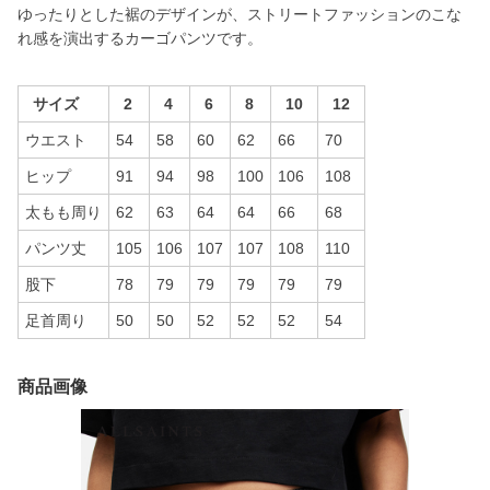
ゆったりとした裾のデザインが、ストリートファッションのこな
れ感を演出するカーゴパンツです。
サイズ
2
4
6
8
10
12
ウエスト
54
58
60
62
66
70
ヒップ
91
94
98
100
106
108
太もも周り
62
63
64
64
66
68
パンツ丈
105
106
107
107
108
110
股下
78
79
79
79
79
79
足首周り
50
50
52
52
52
54
商品画像