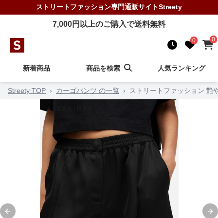
ストリートファッション
専門通販サイト
Streety
7,000
円以上のご購入で送料無料
0
0
新着商品
商品を検索
人気ランキング
Streety TOP
›
カーゴパンツ の一覧
›
ストリートファッション 艶
Previous slide
Ne