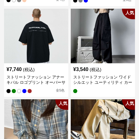
人気
¥
7,740
¥
3,540
(税込)
(税込)
ストリートファッション アナー
ストリートファッション ワイド
キバル ロゴプリント オーバーサ
シルエット ユーティリティ カー
イズTシャツ
ゴパンツ
全
5
色
人気
人気