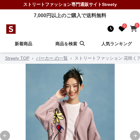
ストリートファッション
専門通販サイト
Streety
7,000
円以上のご購入で送料無料
0
0
新着商品
商品を検索
人気ランキング
Streety TOP
›
パーカー の一覧
›
ストリートファッション 花咲く
Previous slide
Ne