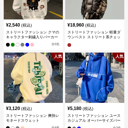
¥
2,540
¥
18,960
(税込)
(税込)
ストリートファッション クマの
ストリートファッション 軽量ダ
キャラクター刺繍入りパーカー
ウンベスト ストリート系チェッ
ク柄シャツレイヤード
全
6
色
人気
人気
¥
3,120
¥
5,180
(税込)
(税込)
ストリートファッション 爽快レ
ストリートファッション ユース
モネードスウェット
カジュアル オーバーサイズパー
カー
全
4
色
全
3
色