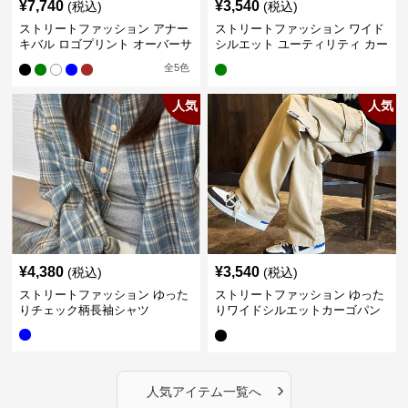
¥
7,740
¥
3,540
(税込)
(税込)
ストリートファッション アナー
ストリートファッション ワイド
キバル ロゴプリント オーバーサ
シルエット ユーティリティ カー
イズTシャツ
ゴパンツ
全
5
色
人気
人気
¥
4,380
¥
3,540
(税込)
(税込)
ストリートファッション ゆった
ストリートファッション ゆった
りチェック柄長袖シャツ
りワイドシルエットカーゴパン
ツ
›
人気アイテム一覧へ