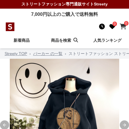
ストリートファッション
専門通販サイト
Streety
7,000
円以上のご購入で送料無料
0
0
新着商品
商品を検索
人気ランキング
Streety TOP
›
パーカー の一覧
›
ストリートファッション ストリ
Previous slide
Ne