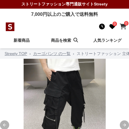
ストリートファッション
専門通販サイト
Streety
7,000
円以上のご購入で送料無料
0
0
新着商品
商品を検索
人気ランキング
Streety TOP
›
カーゴパンツ の一覧
›
ストリートファッション 立
Previous slide
Ne