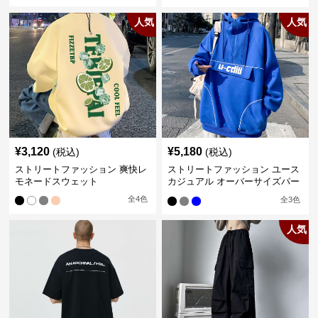
人気
人気
¥
3,120
¥
5,180
(税込)
(税込)
ストリートファッション 爽快レ
ストリートファッション ユース
モネードスウェット
カジュアル オーバーサイズパー
カー
全
4
色
全
3
色
人気