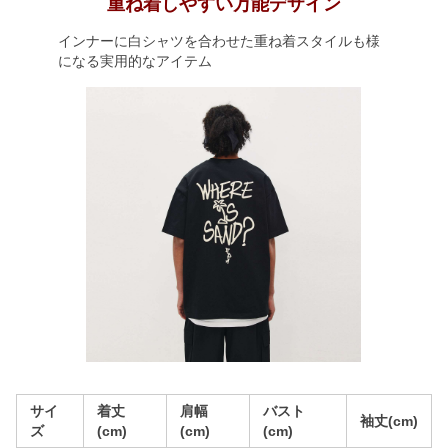
重ね着しやすい万能デザイン
インナーに白シャツを合わせた重ね着スタイルも様
になる実用的なアイテム
サイ
着丈
肩幅
バスト
袖丈(cm)
ズ
(cm)
(cm)
(cm)