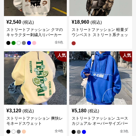
¥
2,540
¥
18,960
(税込)
(税込)
ストリートファッション クマの
ストリートファッション 軽量ダ
キャラクター刺繍入りパーカー
ウンベスト ストリート系チェッ
ク柄シャツレイヤード
全
6
色
人気
人気
¥
3,120
¥
5,180
(税込)
(税込)
ストリートファッション 爽快レ
ストリートファッション ユース
モネードスウェット
カジュアル オーバーサイズパー
カー
全
4
色
全
3
色