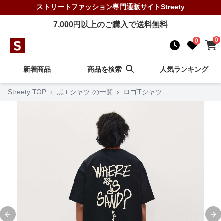
ストリートファッション
専門通販サイト
Streety
7,000
円以上のご購入で送料無料
0
0
新着商品
商品を検索
人気ランキング
Streety TOP
›
黒 t シャツ の一覧
›
ロゴTシャツ
Previous slide
Ne