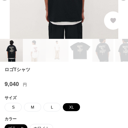
ロゴTシャツ
9,040
円
サイズ
S
M
L
XL
カラー