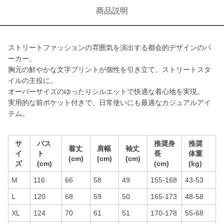
商品説明
ストリートファッションの雰囲気を演出する都会的デザインのパ
ーカー。
胸元の鮮やかな文字プリントが個性を引き立て、ストリートスタ
イルの主役に。
オーバーサイズのゆったりシルエットで快適な着心地を実現。
実用的な前ポケット付きで、日常使いにも最適なカジュアルアイ
テム。
サ
バス
推奨身
推奨
着丈
肩幅
袖丈
イ
ト
長
体重
(cm)
(cm)
(cm)
ズ
(cm)
(cm)
(kg)
M
116
66
58
49
155-168
43-53
L
120
68
59
50
165-173
48-58
XL
124
70
61
51
170-178
55-68