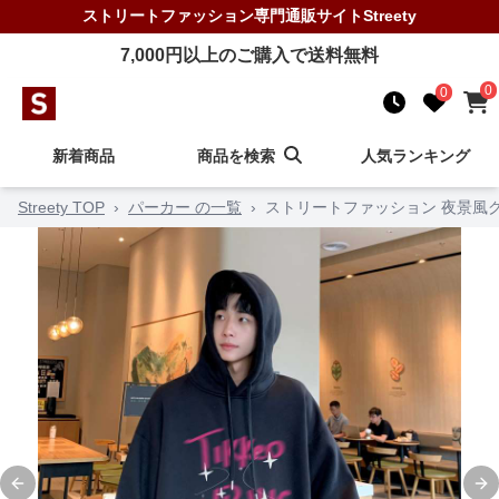
ストリートファッション
専門通販サイト
Streety
7,000
円以上のご購入で送料無料
0
0
新着商品
商品を検索
人気ランキング
Streety TOP
›
パーカー の一覧
›
ストリートファッション 夜景風
Previous slide
Ne