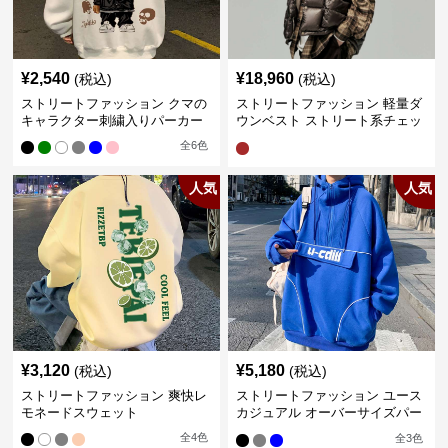
¥
2,540
¥
18,960
(税込)
(税込)
ストリートファッション クマの
ストリートファッション 軽量ダ
キャラクター刺繍入りパーカー
ウンベスト ストリート系チェッ
ク柄シャツレイヤード
全
6
色
人気
人気
¥
3,120
¥
5,180
(税込)
(税込)
ストリートファッション 爽快レ
ストリートファッション ユース
モネードスウェット
カジュアル オーバーサイズパー
カー
全
4
色
全
3
色