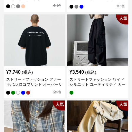
カー
全
4
色
全
3
色
人気
¥
7,740
¥
3,540
(税込)
(税込)
ストリートファッション アナー
ストリートファッション ワイド
キバル ロゴプリント オーバーサ
シルエット ユーティリティ カー
イズTシャツ
ゴパンツ
全
5
色
人気
人気