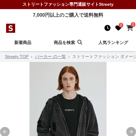
ストリートファッション
専門通販サイト
Streety
7,000
円以上のご購入で送料無料
0
0
新着商品
商品を検索
人気ランキング
Streety TOP
›
パーカー の一覧
›
ストリートファッション ダメー
Previous slide
Ne