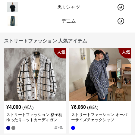
黒 t シャツ
デニム
ストリートファッション 人気アイテム
人気
人気
¥
4,000
¥
6,060
(税込)
(税込)
ストリートファッション 格子柄
ストリートファッション オーバ
ゆったりニットカーディガン
ーサイズチェックシャツ
全
2
色