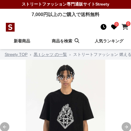
ストリートファッション
専門通販サイト
Streety
7,000
円以上のご購入で送料無料
0
0
新着商品
商品を検索
人気ランキング
Streety TOP
›
黒 t シャツ の一覧
›
ストリートファッション 燃え
Previous slide
Ne