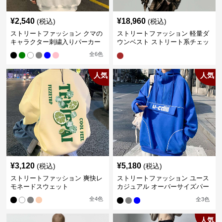
¥
2,540
¥
18,960
(税込)
(税込)
ストリートファッション クマの
ストリートファッション 軽量ダ
キャラクター刺繍入りパーカー
ウンベスト ストリート系チェッ
ク柄シャツレイヤード
全
6
色
人気
人気
¥
3,120
¥
5,180
(税込)
(税込)
ストリートファッション 爽快レ
ストリートファッション ユース
モネードスウェット
カジュアル オーバーサイズパー
カー
全
4
色
全
3
色
人気