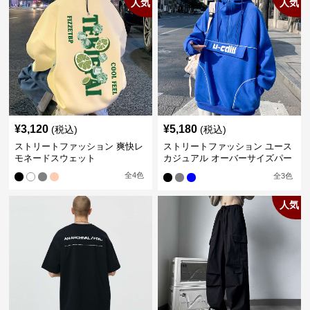
人気
人気
¥
3,120
¥
5,180
(税込)
(税込)
ストリートファッション 爽快レ
ストリートファッション ユース
モネードスウェット
カジュアル オーバーサイズパー
カー
全
4
色
全
3
色
人気