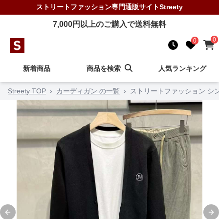
ストリートファッション
専門通販サイト
Streety
7,000
円以上のご購入で送料無料
0
0
新着商品
商品を検索
人気ランキング
Streety TOP
›
カーディガン の一覧
›
ストリートファッション シ
Previous slide
Ne