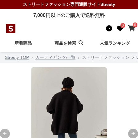
ストリートファッション
専門通販サイト
Streety
7,000
円以上のご購入で送料無料
0
0
新着商品
商品を検索
人気ランキング
Streety TOP
›
カーディガン の一覧
›
ストリートファッション フ
Previous slide
Ne