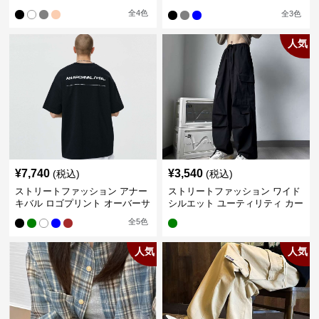
カー
全
4
色
全
3
色
人気
¥
7,740
¥
3,540
(税込)
(税込)
ストリートファッション アナー
ストリートファッション ワイド
キバル ロゴプリント オーバーサ
シルエット ユーティリティ カー
イズTシャツ
ゴパンツ
全
5
色
人気
人気