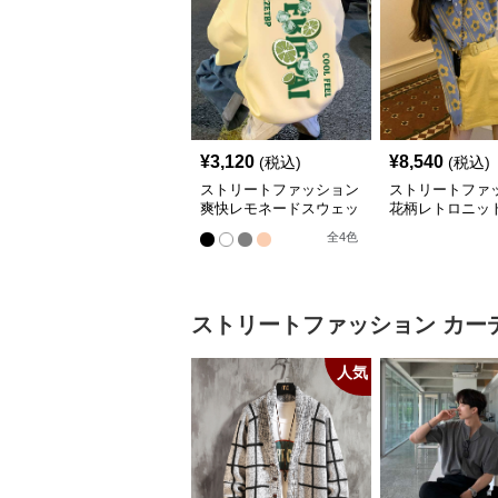
¥
3,120
¥
8,540
(税込)
(税込)
ストリートファッション
ストリートファ
爽快レモネードスウェッ
花柄レトロニッ
ト
アップ
全
4
色
ストリートファッション
カー
人気