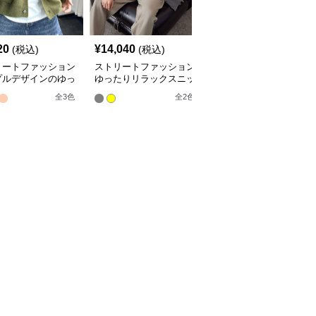
20
¥
14,040
¥
3,470
(税込)
(税込)
(税込)
リートファッション
ストリートファッション
ストリートファッション
プルデザインのゆっ
ゆったりリラックスニッ
カーディガンロング丈肘
カーディガン
トカーディガン
当てワッペン付きケーブ
全
3
色
全
2
色
全
3
色
ル編みフード付き