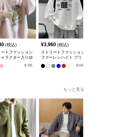
40
¥
3,960
¥
2,840
(税込)
(税込)
(税込)
リートファッション
ストリートファッション
ストリートファッション
キャラクター入りゆ
ファーレンハイト プリ
幾何学柄ボーダー編みオ
りスウェット
ント オーバーサイズス
ーバーサイズニット
全
3
色
全
6
色
ウェット
もっと見る