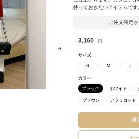
持っておきたいアイテムです
ご注文確定か
3,160
円
Next slide
サイズ
S
M
L
カラー
ブラック
ホワイト
ブラウン
アプリコット
購
カー