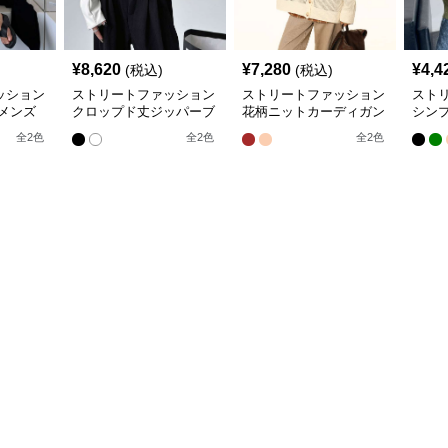
¥
8,620
¥
7,280
¥
4,4
(税込)
(税込)
ッション
ストリートファッション
ストリートファッション
スト
メンズ
クロップド丈ジッパーブ
花柄ニットカーディガン
シン
シャツ
ルゾン
大人カジュアル
たり
全
2
色
全
2
色
全
2
色