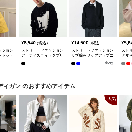
¥
8,540
¥
14,500
¥
5,6
(税込)
(税込)
ッション
ストリートファッション
ストリートファッション
スト
トセット
アーティスティックプリ
リブ編みジップアップニ
クマ
ント入りオーバーサイズ
ットジャケット
った
全
2
色
ニット
ディガン
のおすすめアイテム
人気