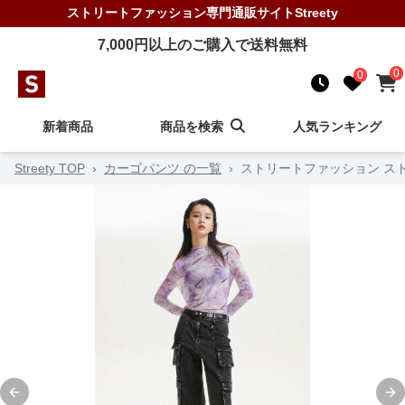
ストリートファッション
専門通販サイト
Streety
7,000
円以上のご購入で送料無料
0
0
新着商品
商品を検索
人気ランキング
Streety TOP
›
カーゴパンツ の一覧
›
ストリートファッション ス
Previous slide
Ne