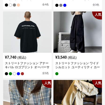
カー
全
4
色
全
3
色
人気
¥
7,740
¥
3,540
(税込)
(税込)
ストリートファッション アナー
ストリートファッション ワイド
キバル ロゴプリント オーバーサ
シルエット ユーティリティ カー
イズTシャツ
ゴパンツ
全
5
色
人気
人気