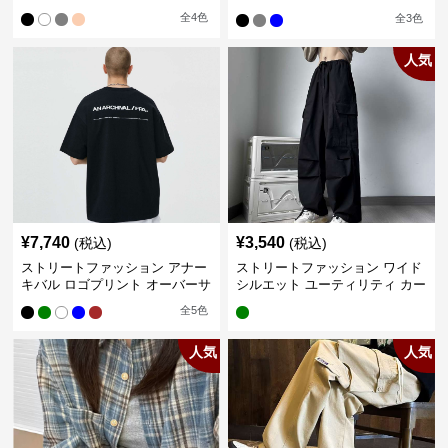
カー
全
4
色
全
3
色
人気
¥
7,740
¥
3,540
(税込)
(税込)
ストリートファッション アナー
ストリートファッション ワイド
キバル ロゴプリント オーバーサ
シルエット ユーティリティ カー
イズTシャツ
ゴパンツ
全
5
色
人気
人気