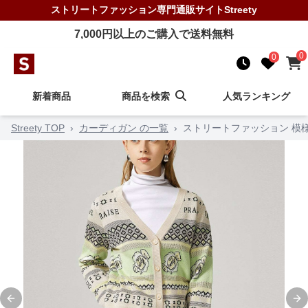
ストリートファッション
専門通販サイト
Streety
7,000
円以上のご購入で送料無料
0
0
新着商品
商品を検索
人気ランキング
Streety TOP
›
カーディガン の一覧
›
ストリートファッション 模
Previous slide
Ne