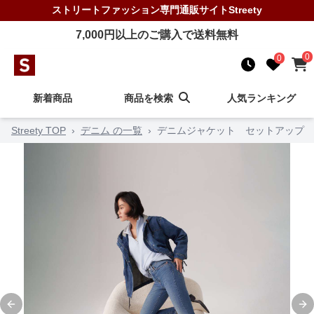
ストリートファッション
専門通販サイト
Streety
7,000
円以上のご購入で送料無料
0
0
新着商品
商品を検索
人気ランキング
Streety TOP
›
デニム の一覧
›
デニムジャケット セットアップ
Previous slide
Ne