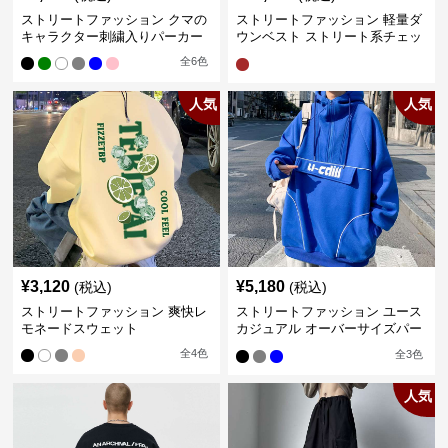
ストリートファッション クマの
ストリートファッション 軽量ダ
キャラクター刺繍入りパーカー
ウンベスト ストリート系チェッ
ク柄シャツレイヤード
全
6
色
人気
人気
¥
3,120
¥
5,180
(税込)
(税込)
ストリートファッション 爽快レ
ストリートファッション ユース
モネードスウェット
カジュアル オーバーサイズパー
カー
全
4
色
全
3
色
人気