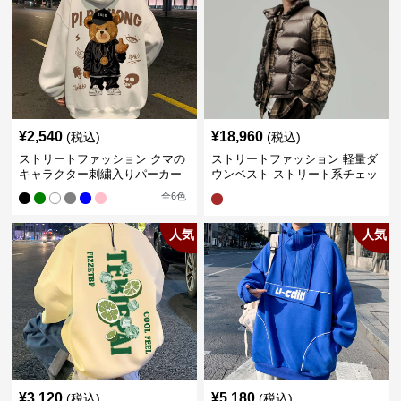
¥
2,540
¥
18,960
(税込)
(税込)
ストリートファッション クマの
ストリートファッション 軽量ダ
キャラクター刺繍入りパーカー
ウンベスト ストリート系チェッ
ク柄シャツレイヤード
全
6
色
人気
人気
¥
3,120
¥
5,180
(税込)
(税込)