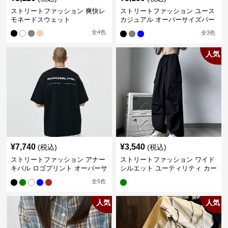
ストリートファッション 爽快レ
ストリートファッション ユース
モネードスウェット
カジュアル オーバーサイズパー
カー
全
4
色
全
3
色
人気
¥
7,740
¥
3,540
(税込)
(税込)
ストリートファッション アナー
ストリートファッション ワイド
キバル ロゴプリント オーバーサ
シルエット ユーティリティ カー
イズTシャツ
ゴパンツ
全
5
色
人気
人気