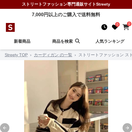
ストリートファッション
専門通販サイト
Streety
7,000
円以上のご購入で送料無料
0
0
新着商品
商品を検索
人気ランキング
Streety TOP
›
カーディガン の一覧
›
ストリートファッション ス
Previous slide
Ne