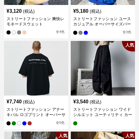
¥
3,120
¥
5,180
(税込)
(税込)
ストリートファッション 爽快レ
ストリートファッション ユース
モネードスウェット
カジュアル オーバーサイズパー
カー
全
4
色
全
3
色
人気
¥
7,740
¥
3,540
(税込)
(税込)
ストリートファッション アナー
ストリートファッション ワイド
キバル ロゴプリント オーバーサ
シルエット ユーティリティ カー
イズTシャツ
ゴパンツ
全
5
色
人気
人気