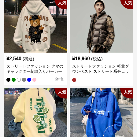
人気
人気
¥
2,540
¥
18,960
(税込)
(税込)
ストリートファッション クマの
ストリートファッション 軽量ダ
キャラクター刺繍入りパーカー
ウンベスト ストリート系チェッ
ク柄シャツレイヤード
全
6
色
人気
人気