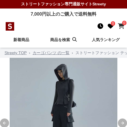
ストリートファッション
専門通販サイト
Streety
7,000
円以上のご購入で送料無料
0
0
新着商品
商品を検索
人気ランキング
Streety TOP
›
カーゴパンツ の一覧
›
ストリートファッション テ
Previous slide
Ne