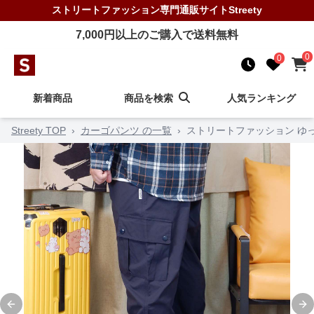
ストリートファッション
専門通販サイト
Streety
7,000
円以上のご購入で送料無料
0
0
新着商品
商品を検索
人気ランキング
Streety TOP
›
カーゴパンツ の一覧
›
ストリートファッション ゆ
Previous slide
Ne