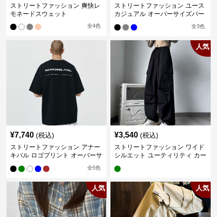
ストリートファッション 爽快レ
ストリートファッション ユース
モネードスウェット
カジュアル オーバーサイズパー
カー
全
4
色
全
3
色
人気
¥
7,740
¥
3,540
(税込)
(税込)
ストリートファッション アナー
ストリートファッション ワイド
キバル ロゴプリント オーバーサ
シルエット ユーティリティ カー
イズTシャツ
ゴパンツ
全
5
色
人気
人気