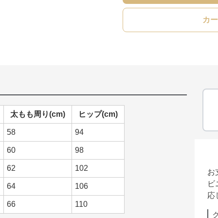
カー
太もも周り(cm)
ヒップ(cm)
58
94
60
98
62
102
お
ビ
64
106
応
66
110