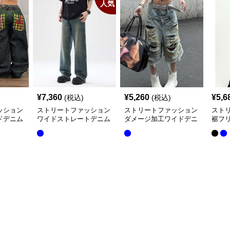
人気
¥
7,360
¥
5,260
¥
5,6
(税込)
(税込)
ッション
ストリートファッション
ストリートファッション
スト
ドデニム
ワイドストレートデニム
ダメージ加工ワイドデニ
裾フ
パンツ
ムカーゴパンツ
パン