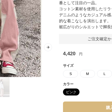
番として注目の一品。
コットン素材を使用したリラ
デニムのようなカジュアル感
的な着こなしを演出します。
裾広がりのシルエットで脚長
ご注文確定か
Next slide
4,420
円
サイズ
S
M
L
カラー
ピンク
購