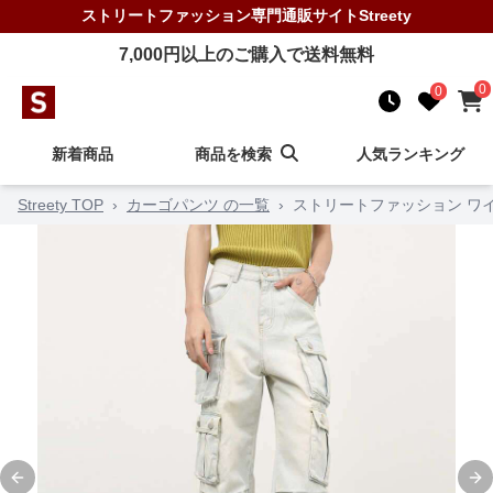
ストリートファッション
専門通販サイト
Streety
7,000
円以上のご購入で送料無料
0
0
新着商品
商品を検索
人気ランキング
Streety TOP
›
カーゴパンツ の一覧
›
ストリートファッション ワ
Previous slide
Ne