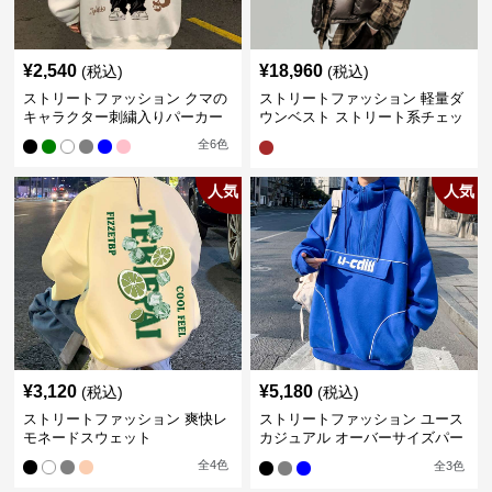
¥
2,540
¥
18,960
(税込)
(税込)
ストリートファッション クマの
ストリートファッション 軽量ダ
キャラクター刺繍入りパーカー
ウンベスト ストリート系チェッ
ク柄シャツレイヤード
全
6
色
人気
人気
¥
3,120
¥
5,180
(税込)
(税込)
ストリートファッション 爽快レ
ストリートファッション ユース
モネードスウェット
カジュアル オーバーサイズパー
カー
全
4
色
全
3
色