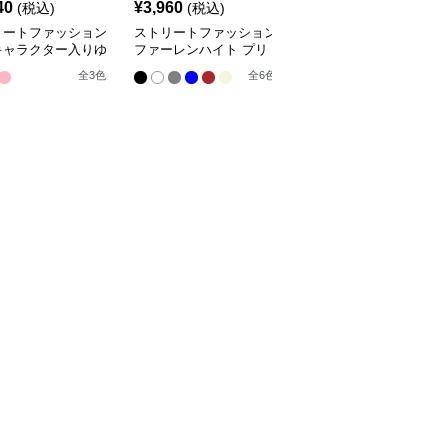
40
¥
3,960
¥
2,840
(税込)
(税込)
(税込)
リートファッション
ストリートファッション
ストリートファッション
キャラクター入りゆ
ファーレンハイト プリ
幾何学柄ボーダー編みオ
りスウェット
ント オーバーサイズス
ーバーサイズニット
全
3
色
全
6
色
ウェット