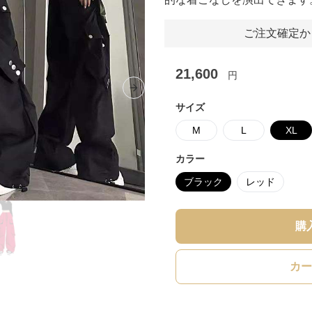
ご注文確定か
21,600
円
Next slide
サイズ
M
L
XL
カラー
ブラック
レッド
購
カー