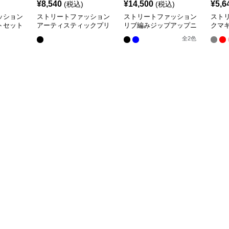
¥
8,540
¥
14,500
¥
5,6
(税込)
(税込)
ッション
ストリートファッション
ストリートファッション
スト
トセット
アーティスティックプリ
リブ編みジップアップニ
クマ
ント入りオーバーサイズ
ットジャケット
った
全
2
色
ニット