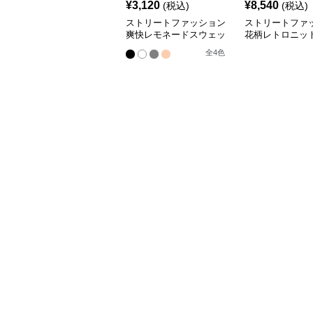
¥
3,120
¥
8,540
(税込)
(税込)
ストリートファッション
ストリートファ
爽快レモネードスウェッ
花柄レトロニッ
ト
アップ
全
4
色