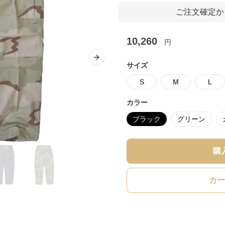
ご注文確定か
10,260
円
Next slide
サイズ
S
M
L
カラー
ブラック
グリーン
購
カー