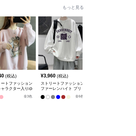
もっと見る
40
¥
3,960
¥
2,840
(税込)
(税込)
(税込)
リートファッション
ストリートファッション
ストリートファッション
キャラクター入りゆ
ファーレンハイト プリ
幾何学柄ボーダー編みオ
りスウェット
ント オーバーサイズス
ーバーサイズニット
全
3
色
全
6
色
ウェット