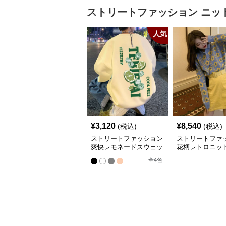
ストリートファッション
ニッ
人気
¥
3,120
¥
8,540
(税込)
(税込)
ストリートファッション
ストリートファ
爽快レモネードスウェッ
花柄レトロニッ
ト
アップ
全
4
色