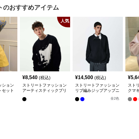
ト
のおすすめアイテム
人気
¥
8,540
¥
14,500
¥
5,6
(税込)
(税込)
ッション
ストリートファッション
ストリートファッション
スト
トセット
アーティスティックプリ
リブ編みジップアップニ
クマ
ント入りオーバーサイズ
ットジャケット
った
全
2
色
ニット