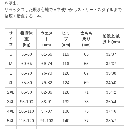
を演出。
リラックスした履き心地で日常使いからストリートスタイルまで
幅広く活躍する一本。
サ
推奨体
ウエス
ヒッ
太もも
前股上/後
イ
重
ト
プ
周り
股上 (cm)
ズ
(kg)
(cm)
(cm)
(cm)
S
55-60
61-66
116
65
32/37
M
60-65
69-74
116
65
32/37
L
65-70
76-79
120
67
33/38
XL
75-80
79-82
124
69
34/40
2XL
85-90
82-86
128
71
35/42
3XL
95-100
88-91
132
73
36/44
4XL
105-110
94-97
136
75
37/46
5XL
115-120
91-103
140
77
38/47