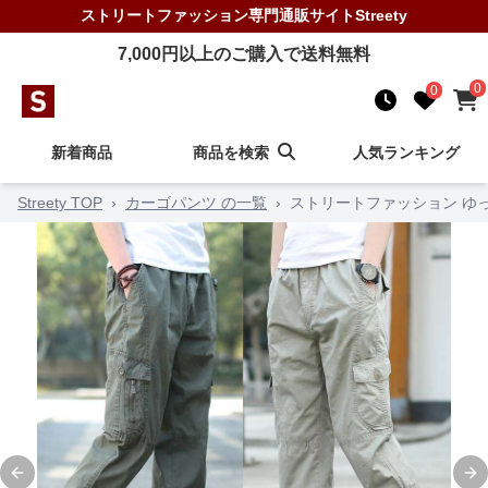
ストリートファッション
専門通販サイト
Streety
7,000
円以上のご購入で送料無料
0
0
新着商品
商品を検索
人気ランキング
Streety TOP
›
カーゴパンツ の一覧
›
ストリートファッション ゆ
Previous slide
Ne