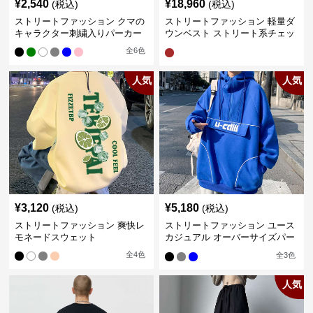
¥
2,540
¥
18,960
(税込)
(税込)
ストリートファッション クマの
ストリートファッション 軽量ダ
キャラクター刺繍入りパーカー
ウンベスト ストリート系チェッ
ク柄シャツレイヤード
全
6
色
人気
人気
¥
3,120
¥
5,180
(税込)
(税込)
ストリートファッション 爽快レ
ストリートファッション ユース
モネードスウェット
カジュアル オーバーサイズパー
カー
全
4
色
全
3
色
人気