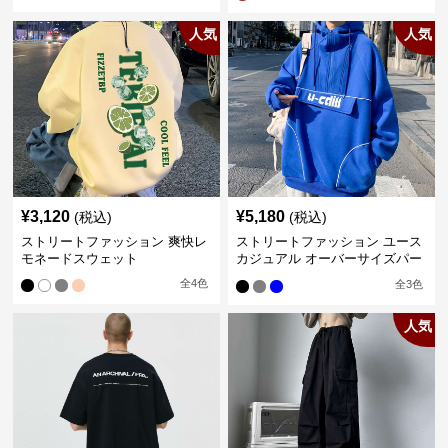
人気
人気
¥
3,120
¥
5,180
(税込)
(税込)
ストリートファッション 爽快レ
ストリートファッション ユース
モネードスウェット
カジュアル オーバーサイズパー
カー
全
4
色
全
3
色
人気