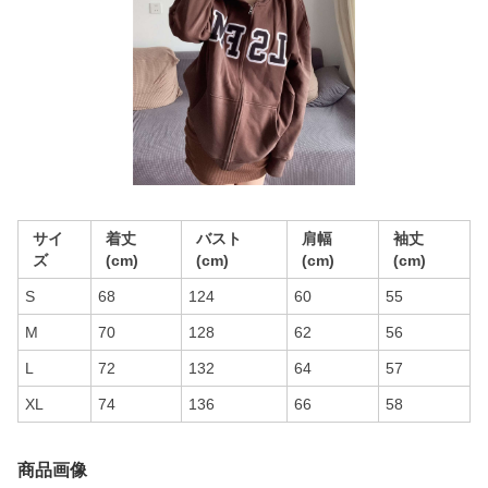
サイ
着丈
バスト
肩幅
袖丈
ズ
(cm)
(cm)
(cm)
(cm)
S
68
124
60
55
M
70
128
62
56
L
72
132
64
57
XL
74
136
66
58
商品画像