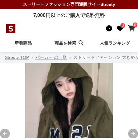
ストリートファッション
専門通販サイト
Streety
7,000
円以上のご購入で送料無料
0
0
新着商品
商品を検索
人気ランキング
Streety TOP
›
パーカー の一覧
›
ストリートファッション 大きめ
Previous slide
Ne