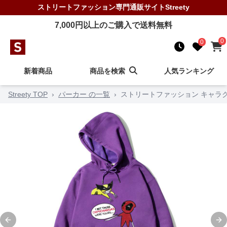
ストリートファッション
専門通販サイト
Streety
7,000
円以上のご購入で送料無料
0
0
新着商品
商品を検索
人気ランキング
Streety TOP
›
パーカー の一覧
›
ストリートファッション キャラ
Previous slide
Ne