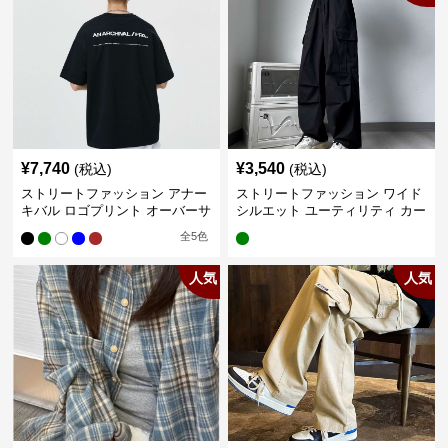
¥
7,740
¥
3,540
(税込)
(税込)
ストリートファッション アナー
ストリートファッション ワイド
キバル ロゴプリント オーバーサ
シルエット ユーティリティ カー
イズTシャツ
ゴパンツ
全
5
色
人気
人気