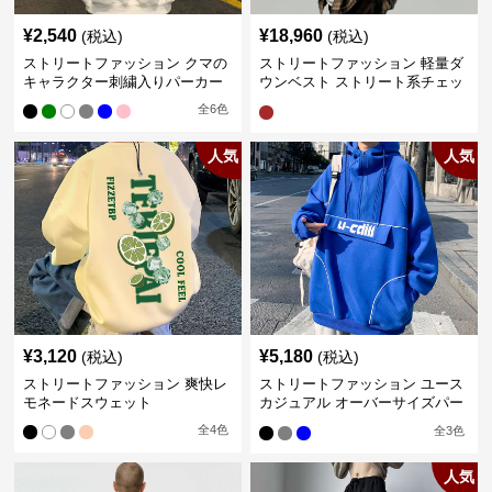
¥
2,540
¥
18,960
(税込)
(税込)
ストリートファッション クマの
ストリートファッション 軽量ダ
キャラクター刺繍入りパーカー
ウンベスト ストリート系チェッ
ク柄シャツレイヤード
全
6
色
人気
人気
¥
3,120
¥
5,180
(税込)
(税込)
ストリートファッション 爽快レ
ストリートファッション ユース
モネードスウェット
カジュアル オーバーサイズパー
カー
全
4
色
全
3
色
人気