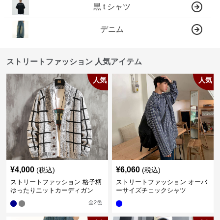
黒 t シャツ
デニム
ストリートファッション 人気アイテム
人気
人気
¥
4,000
¥
6,060
(税込)
(税込)
ストリートファッション 格子柄
ストリートファッション オーバ
ゆったりニットカーディガン
ーサイズチェックシャツ
全
2
色