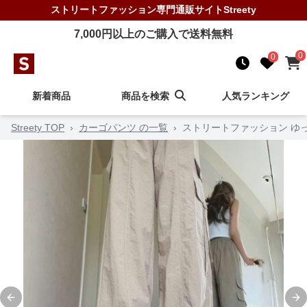
ストリートファッション
専門通販サイト
Streety
7,000
円以上のご購入で送料無料
0
0
新着商品
商品を検索
人気ランキング
Streety TOP
›
カーゴパンツ の一覧
›
ストリートファッション ゆ
Previous slide
Ne