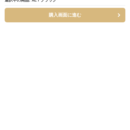
選択中の商品: XL / ブラック
購入画面に進む
Streety
について
会社概要
利用規約