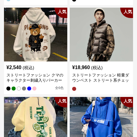
人気
人気
¥
2,540
¥
18,960
(税込)
(税込)
ストリートファッション クマの
ストリートファッション 軽量ダ
キャラクター刺繍入りパーカー
ウンベスト ストリート系チェッ
ク柄シャツレイヤード
全
6
色
人気
人気