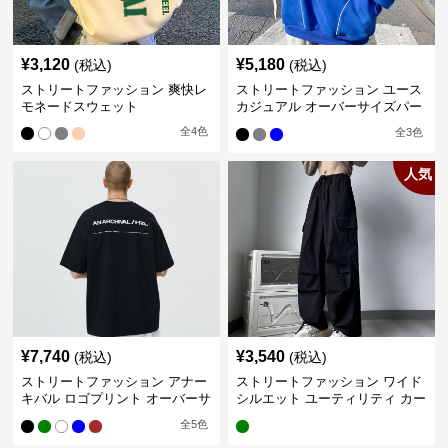
¥
3,120
¥
5,180
(税込)
(税込)
ストリートファッション 爽快レ
ストリートファッション ユース
モネードスウェット
カジュアル オーバーサイズパー
カー
全
4
色
全
3
色
人気
¥
7,740
¥
3,540
(税込)
(税込)
ストリートファッション アナー
ストリートファッション ワイド
キバル ロゴプリント オーバーサ
シルエット ユーティリティ カー
イズTシャツ
ゴパンツ
全
5
色