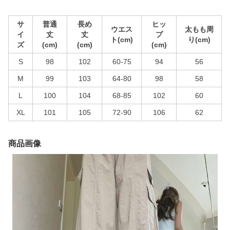
サ
普通
長め
ヒッ
ウエス
太もも周
イ
丈
丈
プ
ト(cm)
り(cm)
ズ
(cm)
(cm)
(cm)
S
98
102
60-75
94
56
M
99
103
64-80
98
58
L
100
104
68-85
102
60
XL
101
105
72-90
106
62
商品画像