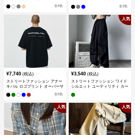
カー
全
4
色
全
3
色
人気
¥
7,740
¥
3,540
(税込)
(税込)
ストリートファッション アナー
ストリートファッション ワイド
キバル ロゴプリント オーバーサ
シルエット ユーティリティ カー
イズTシャツ
ゴパンツ
全
5
色
人気
人気