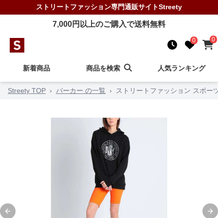
ストリートファッション
専門通販サイト
Streety
7,000
円以上のご購入で送料無料
0
0
新着商品
商品を検索
人気ランキング
Streety TOP
›
パーカー の一覧
›
ストリートファッション スポー
Previous slide
Ne