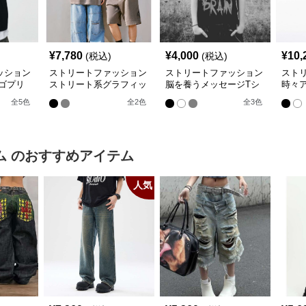
¥
7,780
¥
4,000
¥
10,
(税込)
(税込)
ッション
ストリートファッション
ストリートファッション
スト
ゴプリ
ストリート系グラフィッ
脳を養うメッセージTシ
時々
イズTシ
クTシャツ
ャツ
スリー
全
5
色
全
2
色
全
3
色
ム
のおすすめアイテム
人気