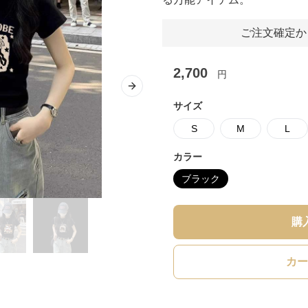
ご注文確定か
2,700
円
Next slide
サイズ
S
M
L
カラー
ブラック
購
カー