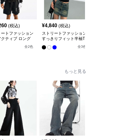
260
¥
4,840
¥
3,380
(税込)
(税込)
(税込)
リートファッション
ストリートファッション
ストリートファッション
アクティブ ロング
すっきりフィット半袖T
ストリートロゴプリント
ブ シャツ
シャツ
Tシャツ
全
2
色
全
3
色
全
2
色
もっと見る