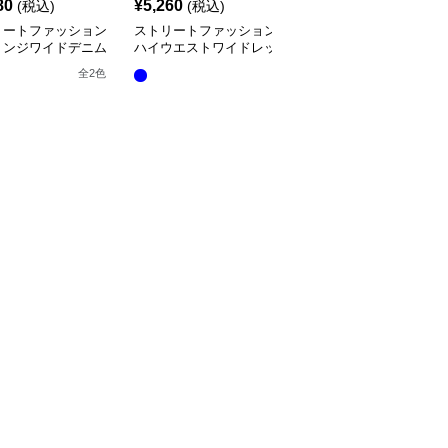
80
¥
5,260
¥
5,680
(税込)
(税込)
(税込)
リートファッション
ストリートファッション
ストリートファッション
リンジワイドデニム
ハイウエストワイドレッ
ハートステッチ入りワイ
ツ
グデニムパンツ
ドデニムパンツ
全
2
色