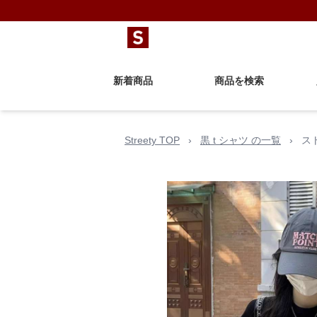
新着商品
商品を検索
Streety TOP
›
黒 t シャツ の一覧
›
ス