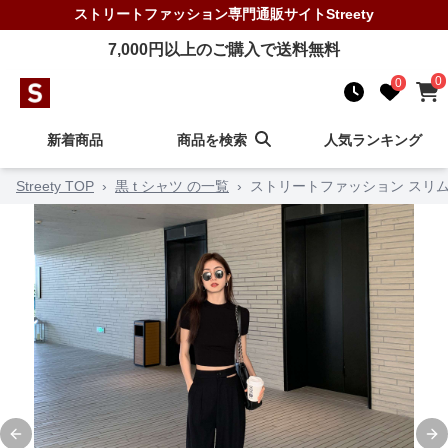
ストリートファッション
専門通販サイト
Streety
7,000
円以上のご購入で送料無料
0
0
新着商品
商品を検索
人気ランキング
Streety TOP
›
黒 t シャツ の一覧
›
ストリートファッション スリ
Previous slide
Ne