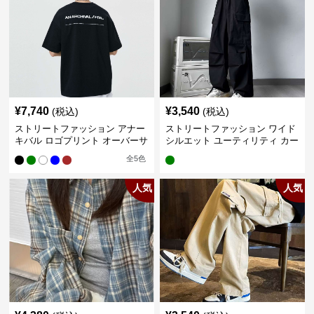
¥
7,740
¥
3,540
(税込)
(税込)
ストリートファッション アナー
ストリートファッション ワイド
キバル ロゴプリント オーバーサ
シルエット ユーティリティ カー
イズTシャツ
ゴパンツ
全
5
色
人気
人気