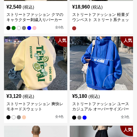
¥
2,540
¥
18,960
(税込)
(税込)
ストリートファッション クマの
ストリートファッション 軽量ダ
キャラクター刺繍入りパーカー
ウンベスト ストリート系チェッ
ク柄シャツレイヤード
全
6
色
人気
人気
¥
3,120
¥
5,180
(税込)
(税込)
ストリートファッション 爽快レ
ストリートファッション ユース
モネードスウェット
カジュアル オーバーサイズパー
カー
全
4
色
全
3
色
人気