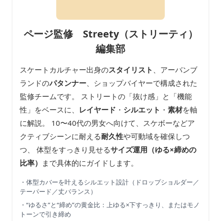
ページ監修 Streety（ストリーティ）
編集部
スケートカルチャー出身の
スタイリスト
、アーバンブ
ランドの
パタンナー
、ショップバイヤーで構成された
監修チームです。 ストリートの「抜け感」と「機能
性」をベースに、
レイヤード
・
シルエット
・
素材
を軸
に解説。 10〜40代の男女へ向けて、スケボーなどア
クティブシーンに耐える
耐久性
や可動域を確保しつ
つ、 体型をすっきり見せる
サイズ運用（ゆる×締めの
比率）
まで具体的にガイドします。
・体型カバーを叶えるシルエット設計（ドロップショルダー／
テーパード／丈バランス）
・“ゆるさ”と“締め”の黄金比：上ゆる×下すっきり、またはモノ
トーンで引き締め