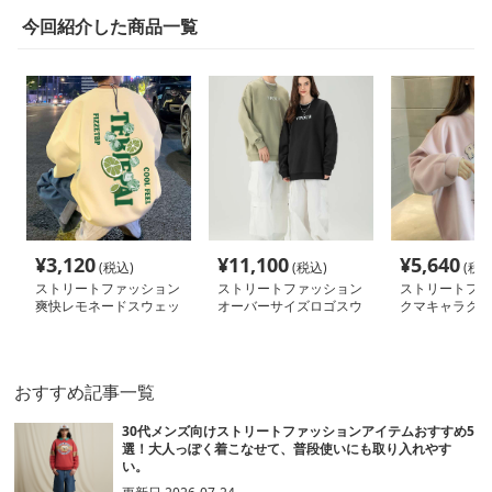
今回紹介した商品一覧
¥
3,120
¥
11,100
¥
5,640
(税込)
(税込)
(税込
ストリートファッション
ストリートファッション
ストリートファ
爽快レモネードスウェッ
オーバーサイズロゴスウ
クマキャラクタ
ト
ェット
ったりスウェッ
おすすめ記事一覧
30代メンズ向けストリートファッションアイテムおすすめ5
選！大人っぽく着こなせて、普段使いにも取り入れやす
い。